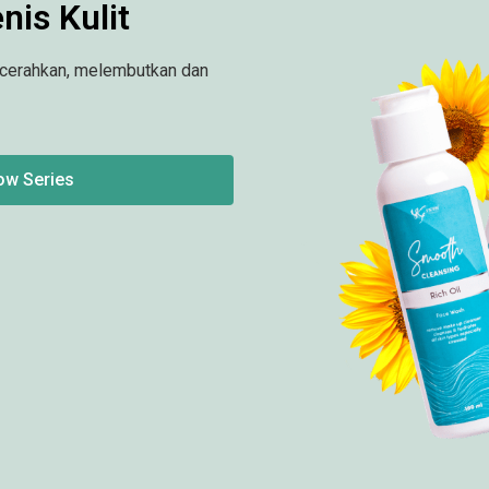
is Kulit
cerahkan, melembutkan dan
ow Series