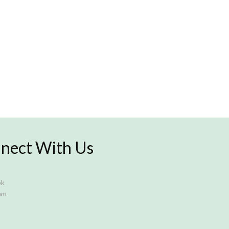
nect With Us
ok
am